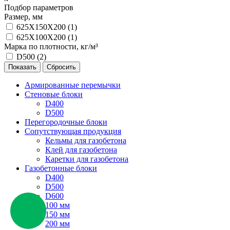
Подбор параметров
Размер, мм
625X150X200 (
1
)
625Х100Х200 (
1
)
Марка по плотности, кг/м³
D500 (
2
)
Армированные перемычки
Стеновые блоки
D400
D500
Перегородочные блоки
Сопутствующая продукция
Кельмы для газобетона
Клей для газобетона
Каретки для газобетона
Газобетонные блоки
D400
D500
D600
100 мм
150 мм
200 мм