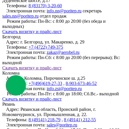
Дуденевское шоссе, д.17
Телефоны:
8 (83170) 3-20-60
Электронная почта:
info.nn@poritep.ru
секретарь
sales.nn@poritep.ru
отдел продаж
Режим работы:
Пн-Вс: с 8:00 до 20:00 (без обеда и
выходных)
Cкачать визитку и прайс-лист
Белгород
Адрес:
г. Белгород, ул. Макаренко, д. 29
Телефоны:
+7 (4722) 749-375
Электронная почта:
zakaz@aerobel.ru
Режим работы:
Пн-Сб: с 8:00 до 20:00 (без перерыва); Вс:
выходной
Cкачать визитку и прайс-лист
Коломна
Адрес:
г. Коломна, Пирочинское ш. д.25
Телефоны:
+7(496)619-27-33
,
8-903-673-46-52
Электронная почта:
info.zsi@poritep.ru
Режим работы:
Пн-Пт: с 8:00 до 18:00; Сб.Вс.- выходной
Cкачать визитку и прайс-лист
Рязань
Адрес:
Рязанская область, Пронский район, г.
Новомичуринск, ул. Промышленная, д. 22.
Телефоны:
8 (49141) 218-79
,
8 (49141) 212-55
Электронная почта:
sales@poritep.ru