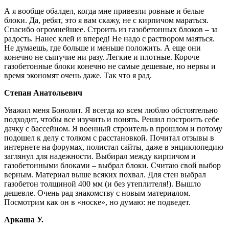
А я вообще обалдел, когда мне привезли ровные и белые
блоки. Да, ребят, это я вам скажу, не с кирпичом мараться.
Спасибо огромнейшее. Строить из газобетонных блоков – за
радость. Нанес клей и вперед! Не надо с раствором маяться.
Не думаешь, где больше и меньше положить. А еще они
конечно не сыпучие ни разу. Легкие и плотные. Короче
газобетонные блоки конечно не самые дешевые, но нервы и
время экономят очень даже. Так что я рад.
Степан Анатольевич
Уважил меня Бонолит. Я всегда ко всем люблю обстоятельно
подходит, чтобы все изучить и понять. Решил построить себе
дачку с бассейном. Я военный строитель в прошлом и потому
подошел к делу с толком с расстановкой. Почитал отзывы в
интернете на форумах, полистал сайты, даже в энциклопедию
заглянул для надежности. Выбирал между кирпичом и
газобетонными блоками – выбрал блоки. Считаю свой выбор
верным. Материал выше всяких похвал. Для стен выбрал
газобетон толщиной 400 мм (и без утеплителя!). Вышло
дешевле. Очень рад знакомству с новым материалом.
Посмотрим как он в «носке», но думаю: не подведет.
Аркаша У.