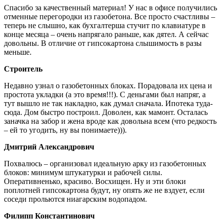
Спасибо за качественный материал! У нас в офисе получились
отменные перегородки из газобетона. Все просто счастливы –
теперь не слышно, как бухгалтерша стучит по клавиатуре в
конце месяца – очень напрягало раньше, как дятел. А сейчас
довольны. В отличие от гипсокартона слышимость в разы
меньше.
Строитель
Недавно узнал о газобетонных блоках. Порадовала их цена и
простота укладки (а это время!!!). С деньгами был напряг, а
тут вышло не так накладно, как думал сначала. Ипотека туда-
сюда. Дом быстро построил. Доволен, как мамонт. Осталась
заначка на забор и жена вроде как довольна всем (что редкость
– ей то угодить, ну вы понимаете))).
Дмитрий Александрович
Похвалюсь – организовал идеальную арку из газобетонных
блоков: минимум штукатурки и рабочей силы.
Оперативненько, красиво. Восхищен. Ну и эти блоки
поплотней гипсокартона будут, ну опять же не вздует, если
соседи прольются ниагарским водопадом.
Филипп Константинович