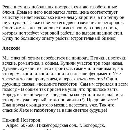
Решением для небольших построек считаю газобетонные
блоки. Дома из него возводятся легко, цена соответствует
качеству и идет несколько ниже чем у кирпича, а по теплу он
не уступает. Также советую его для возведения перегородок.
Опять же легок в установке и имеет ровную поверхность,
которая не требует черновой работы по выравниванию стен.
Сужу по большому опыту работы (строительный бизнес).
Алексей
Мы с женой хотим перебраться на природу. Птички, цветочки
всякие, романтика, в общем. Купили участок три года назад.
Думали, думали, из чего строиться, самим или нанимать, а в
это время копили-копили-копили и делали фундамент. Уже
третье лето так пропускаем, а переехать-то хочется! Один
дружище сказал: «возьмите газобетон. Сам им строился и всем
помогу.» В общем так присел на уши, что пришлось взять.
Народ, вы не поверите – неделю назад купили материал и за
это время уже первый этаж поставили (!). Представляете?
Планируем с конца этого месяца переехать уже. Так что
спасибо Лехе и газобетону за наше светлое будущее!
Нижний Новгород
Адрес:
607600, Нижегородская обл., г. Богородск,