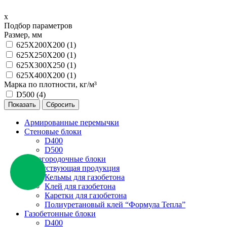
х
Подбор параметров
Размер, мм
625Х200Х200 (
1
)
625Х250Х200 (
1
)
625Х300Х250 (
1
)
625Х400Х200 (
1
)
Марка по плотности, кг/м³
D500 (
4
)
Армированные перемычки
Стеновые блоки
D400
D500
Перегородочные блоки
Сопутствующая продукция
Кельмы для газобетона
Клей для газобетона
Каретки для газобетона
Полиуретановый клей “Формула Тепла”
Газобетонные блоки
D400