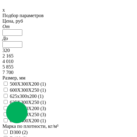
х
Подбор параметров
Цена, руб
От
До
320
2 165
4 010
5 855
7 700
Размер, мм
500X300X200 (
1
)
600X300X250 (
1
)
625x300x200 (
1
)
625X300Х250 (
1
)
625Х300Х200 (
3
)
625Х300Х250 (
3
)
625Х400Х200 (
1
)
Марка по плотности, кг/м³
D300 (
2
)