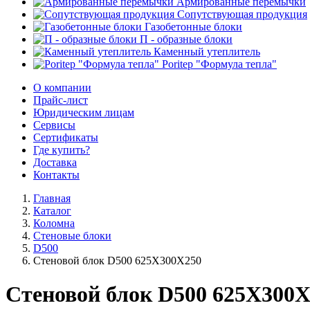
Армированные перемычки
Сопутствующая продукция
Газобетонные блоки
П - образные блоки
Каменный утеплитель
Poritep "Формула тепла"
О компании
Прайс-лист
Юридическим лицам
Сервисы
Сертификаты
Где купить?
Доставка
Контакты
Главная
Каталог
Коломна
Стеновые блоки
D500
Стеновой блок D500 625Х300Х250
Стеновой блок D500 625Х300