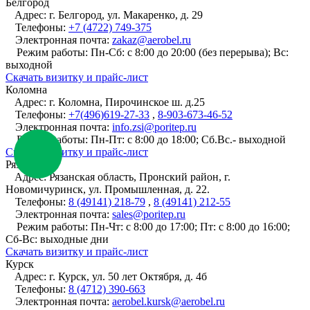
Белгород
Адрес:
г. Белгород, ул. Макаренко, д. 29
Телефоны:
+7 (4722) 749-375
Электронная почта:
zakaz@aerobel.ru
Режим работы:
Пн-Сб: с 8:00 до 20:00 (без перерыва); Вс:
выходной
Cкачать визитку и прайс-лист
Коломна
Адрес:
г. Коломна, Пирочинское ш. д.25
Телефоны:
+7(496)619-27-33
,
8-903-673-46-52
Электронная почта:
info.zsi@poritep.ru
Режим работы:
Пн-Пт: с 8:00 до 18:00; Сб.Вс.- выходной
Cкачать визитку и прайс-лист
Рязань
Адрес:
Рязанская область, Пронский район, г.
Новомичуринск, ул. Промышленная, д. 22.
Телефоны:
8 (49141) 218-79
,
8 (49141) 212-55
Электронная почта:
sales@poritep.ru
Режим работы:
Пн-Чт: с 8:00 до 17:00; Пт: с 8:00 до 16:00;
Сб-Вс: выходные дни
Cкачать визитку и прайс-лист
Курск
Адрес:
г. Курск, ул. 50 лет Октября, д. 4б
Телефоны:
8 (4712) 390-663
Электронная почта:
aerobel.kursk@aerobel.ru