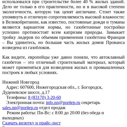
использовался при строительстве более 40 % жилых зданий.
Дело не только в его практичности, но и в высокой степени
экологичности, которую так ценят англичане. Стоит также
упомянуть и отличную сопротивляемость высокой влажности:
в Великобритании, как известно, постоянные дожди и туманы
являются вариантом нормы, но газобетонные постройки
успешно противостоят всем капризам природы. Замыкает
тройку лидеров по объемам применения газобетона Франция
– Вы удивитесь, но большая часть жилых домов Прованса
возведена из газоблоков.
Как видите, европейцы уже давно поняли, что автоклавный
газобетон – это отличный строительный материал, который
может применяться для возведения жилых и промышленных
построек в любых условиях.
Нижний Новгород
Адрес:
607600, Нижегородская обл., г. Богородск,
Дуденевское шоссе, д.17
Телефоны:
8 (83170) 3-20-60
Электронная почта:
info.nn@poritep.ru
секретарь
sales.nn@poritep.ru
отдел продаж
Режим работы:
Пн-Вс: с 8:00 до 20:00 (без обеда и
выходных)
Cкачать визитку и прайс-лист